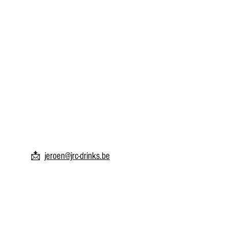
📩
jeroen@jrc-drinks.be