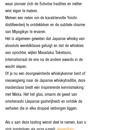
waar pioneer zich de Schotse tradities en métier 
wist eigen te maken. 
Meteen een reden om de karaktervolle Yoichi-
distilleerderij te ontdekkken en de subtiele charme 
van Miyagikyo te ervaren. 
Het is algemeen geweten dat Japanse whisky van 
absolute wereldklasse getuigt en dat de whiskies 
van oprichter, wijlen Masataka Taketsuru, 
internationaal de ene na de andere awards in de 
wacht slepen.
Of je nu een doorgewinterde whiskykenner bent of 
nieuwsgierig naar de Japanse whiskytraditie, deze 
masterclass biedt een inspirerende kennismaking 
met Nikka. Hef het glas, omarm de geest van 
omotenashi (Japanse gastvrijheid) en ontdek de 
verhalen die in elke druppel verborgen liggen.
Als u aan deze tasting wenst deel te nemen, kan u 
zich inschrijven via onze e-mail:
jeroen@jrc-